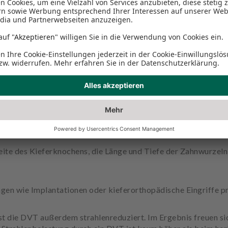
n: Die Maschinen, die für uns arbeiten. Denn ihnen ist egal, 
belastbare Zweitmeinung in kritischen Fällen – und eine verl
tomographie (DVT)?
ell für den Kopfbereich entwickelt. Das High-Tech-Röntgeng
reite des Kieferknochens, die Länge und Tiefe der Zahnwurzel
gen wie Implantationen oder kieferorthopädische Eingriffe pr
 die DVT außerdem strahlenreduziert. Im Ergebnis freuen sic