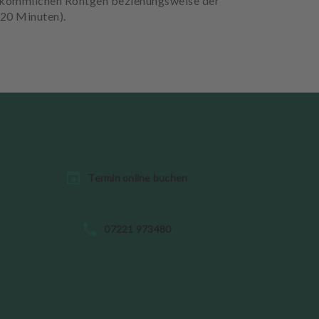
erkömmlichen Röntgen beziehungsweise der
20 Minuten).
Termin online buchen
07221 973480