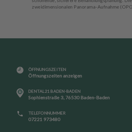
schonende, sicherere Behandlungsplanung. Die
zweidimensionalen Panorama-Aufnahme (OPG). 
ÖFFNUNGSZEITEN
Öffnungszeiten anzeigen
DENTAL21 BADEN-BADEN
S
Sophienstraße 3, 76530 Baden-Baden
p
r
a
TELEFONNUMMER
c
07221 973480
h
e