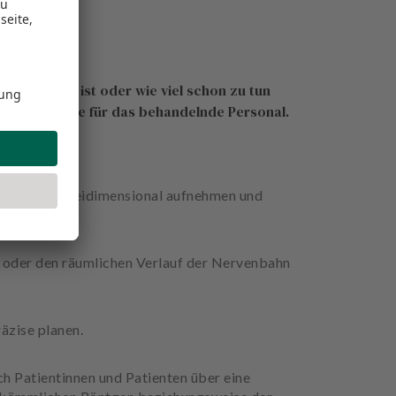
wie spät es ist oder wie viel schon zu tun
ässliche Stütze für das behandelnde Personal.
erät kann dreidimensional aufnehmen und
n oder den räumlichen Verlauf der Nervenbahn
äzise planen.
h Patientinnen und Patienten über eine