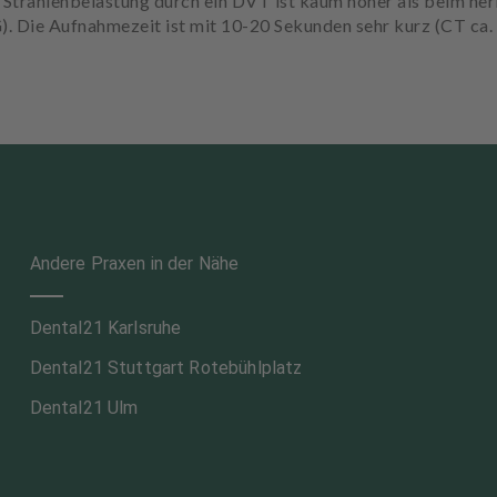
 Strahlenbelastung durch ein DVT ist kaum höher als beim h
Die Aufnahmezeit ist mit 10-20 Sekunden sehr kurz (CT ca. 
Andere Praxen in der Nähe
Dental21 Karlsruhe
Dental21 Stuttgart Rotebühlplatz
Dental21 Ulm