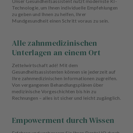
Unser Gesundheitsassistent nutzt modernste KI-
u
Technologie, um Ihnen individuelle Empfehlungen
s
zu geben und Ihnen zu helfen, Ihrer
s
Mundgesundheit einen Schritt voraus zu sein.
t
a
t
Alle zahnmedizinischen
t
u
Unterlagen an einem Ort
n
g
Zettelwirtschaft adé! Mit dem
Gesundheitsassistenten können sie jederzeit auf
Ihre zahnmedizinischen Informationen zugreifen.
Von vergangenen Behandlungsplänen über
medizinische Vorgeschichten bis hin zu
Rechnungen – alles ist sicher und leicht zugänglich.
Empowerment durch Wissen
Erfahren und verbessern Sie Ihren Dental IQ durch