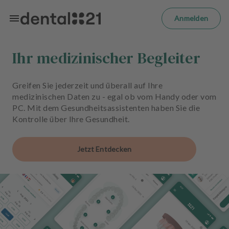
Zum Hauptinhalt springen
m
el
Anmelden
d
e
n
Ihr medizinischer Begleiter
S
t
a
Greifen Sie jederzeit und überall auf Ihre
r
medizinischen Daten zu - egal ob vom Handy oder vom
t
PC. Mit dem Gesundheitsassistenten haben Sie die
s
Kontrolle über Ihre Gesundheit.
e
i
Jetzt Entdecken
t
e
B
e
h
a