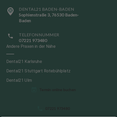
DENTAL21 BADEN-BADEN
Sophienstraße 3, 76530 Baden-
Baden
TELEFONNUMMER
07221 973480
Andere Praxen in der Nähe
Dental21 Karlsruhe
Dental21 Stuttgart Rotebühlplatz
Dental21 Ulm
Termin online buchen
S
07221 973480
p