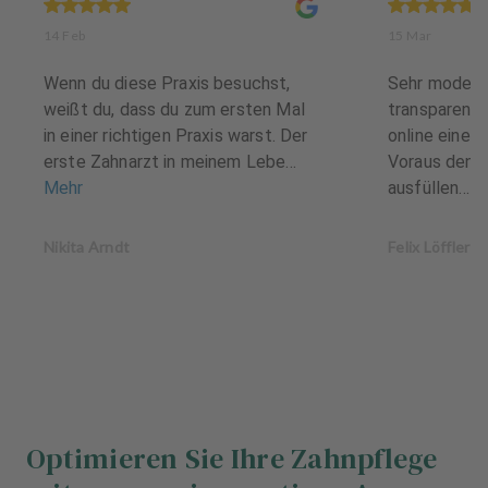
14 Feb
15 Mar
Wenn du diese Praxis besuchst,
Sehr moderne
weißt du, dass du zum ersten Mal
transparent 
in einer richtigen Praxis warst. Der
online eine „
erste Zahnarzt in meinem Lebe...
Voraus den 
Mehr
ausfüllen...
M
Nikita Arndt
Felix Löffler
Optimieren Sie Ihre Zahnpflege