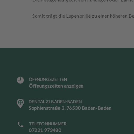
Somit trägt die Lupenbrille zu einer höheren B
ÖFFNUNGSZEITEN
Öffnungszeiten anzeigen
DENTAL21 BADEN-BADEN
S
Sophienstraße 3, 76530 Baden-Baden
p
r
a
TELEFONNUMMER
c
07221 973480