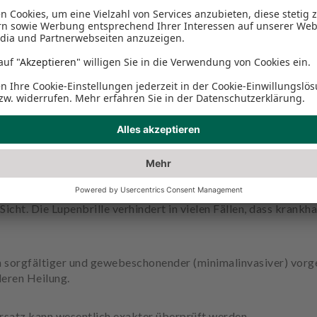
nen und Zahnfleisch oft nicht ausreichend zu erkennen und kö
bei vielen Therapien eine Lupenbrille mit mehrfacher Vergrö
Sicht. Die Lupenbrille verhindert in vielen Fällen, dass kran
 sorgfältiger und gewebeschonender (minimalinvasiver) vorge
leren Heilung.
rsatz kann wesentlich exakter überprüft werden.