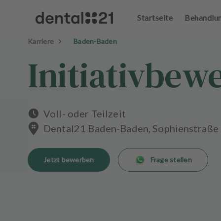
Startseite
Behandlu
A
n
Karriere
Baden-Baden
m
el
Initiativbew
d
e
n
S
t
Voll- oder Teilzeit
a
Dental21 Baden-Baden, Sophienstraße
r
t
s
Jetzt bewerben
Frage stellen
e
i
t
e
B