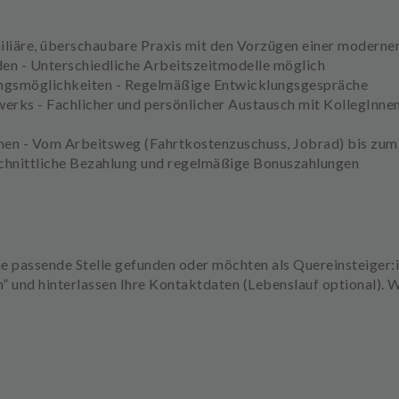
iliäre, überschaubare Praxis mit den Vorzügen einer moderne
den - Unterschiedliche Arbeitszeitmodelle möglich
dungsmöglichkeiten - Regelmäßige Entwicklungsgespräche
werks - Fachlicher und persönlicher Austausch mit KollegInnen
chen - Vom Arbeitsweg (Fahrtkostenzuschuss, Jobrad) bis zu
chnittliche Bezahlung und regelmäßige Bonuszahlungen
ine passende Stelle gefunden oder möchten als Quereinsteiger:
” und hinterlassen Ihre Kontaktdaten (Lebenslauf optional). W