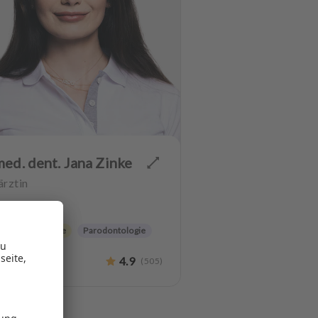
med. dent. Jana Zinke
rztin
er-Therapie
erzahnheilkunde
Parodontologie
etische Zahnheilkunde
4.9
(
505
)
ntologie
Lachgas
patienten