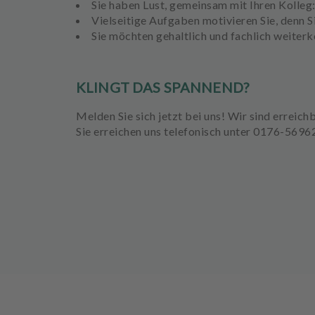
Sie haben Lust, gemeinsam mit Ihren Kolleg:
s
Vielseitige Aufgaben motivieren Sie, denn Sie
Sie möchten gehaltlich und fachlich weiter
A
u
s
KLINGT DAS SPANNEND?
s
t
Melden Sie sich jetzt bei uns! Wir sind erreich
a
Sie erreichen uns telefonisch unter 0176-569
t
t
u
n
g