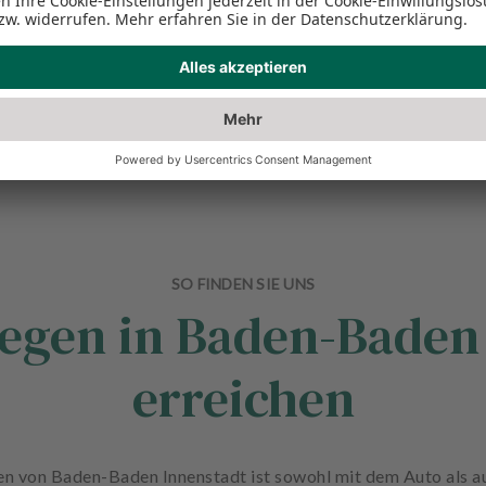
Jetzt bewerben
SO FINDEN SIE UNS
legen in Baden-Baden
erreichen
en von Baden-Baden Innenstadt ist sowohl mit dem Auto als au