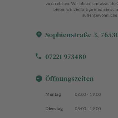
zu erreichen. Wir bieten umfassende 
bieten wir vielfältige medizinisc
außergewöhnliche B
Sophienstraße
3
,
7653
07221 973480
Öffnungszeiten
Montag
08
:
00
-
19
:
00
Dienstag
08
:
00
-
19
:
00