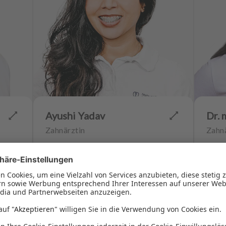
Ayushi Yadav
Dr. 
Zahnärztin
Zahnä
Aligner-Therapie
Endodontologie
Align
Parodontologie
Kind
Ästhetische Zahnheilkunde
Ästh
4.9
(
1017
)
(
254
)
Hochwertiger Zahnersatz
Impla
Angst