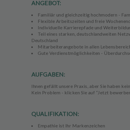
ANGEBOT:
e
h
Familiär und gleichzeitig hochmodern - Fam
a
Flexible Arbeitszeiten und freie Wochenen
n
Individuelle Karrierepfade und Weiterbil
d
Teil eines starken, deutschlandweiten Netz
l
Deutschland
u
Mitarbeiterangebote in allen Lebensberei
n
Gute Verdienstmöglichkeiten - Überdurchs
g
e
n
AUFGABEN:
T
Ihnen gefällt unsere Praxis, aber Sie haben ke
e
Kein Problem - klicken Sie auf “Jetzt bewerben
a
m
QUALIFIKATION:
J
o
Empathie ist Ihr Markenzeichen
b