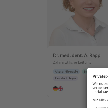
Dr. med. dent. A. Rapp
Zahnärztliche Leitung
Aligner-Therapie
Endodontologie
Parodontologie
Ästhetische Zahnheilkunde
4.8