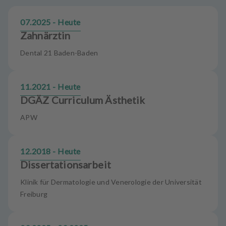
u
s
07.2025 - Heute
s
Zahnärztin
t
a
Dental 21 Baden-Baden
t
t
u
11.2021 - Heute
n
DGÄZ Curriculum Ästhetik
g
APW
12.2018 - Heute
Dissertationsarbeit
Klinik für Dermatologie und Venerologie der Universität
Freiburg