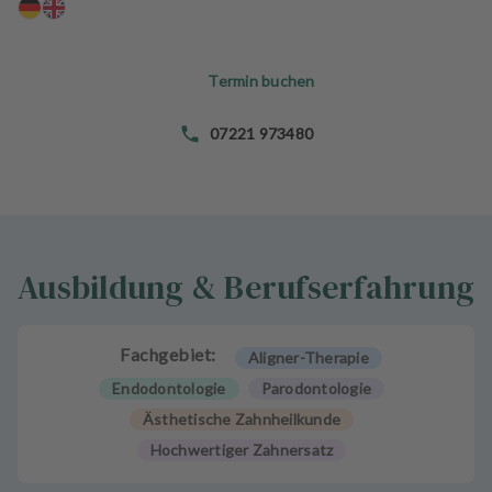
n
d
l
Termin buchen
u
n
g
07221 973480
e
n
T
e
Ausbildung & Berufserfahrung
a
m
J
Fachgebiet:
Aligner-Therapie
o
Endodontologie
Parodontologie
b
Ästhetische Zahnheilkunde
s
Hochwertiger Zahnersatz
A