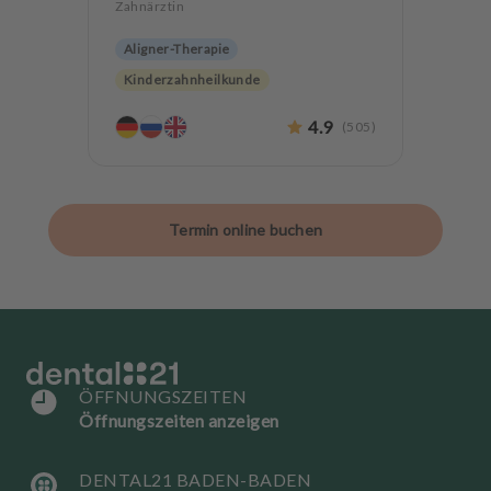
Zahnärztin
Aligner-Therapie
Kinderzahnheilkunde
Parodontologie
4.9
(
505
)
Ästhetische Zahnheilkunde
Implantologie
Lachgas
Angstpatienten
Termin online buchen
ÖFFNUNGSZEITEN
Öffnungszeiten anzeigen
DENTAL21 BADEN-BADEN