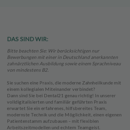
u
s
s
t
a
t
DAS SIND WIR:
t
u
Bitte beachten Sie: Wir berücksichtigen nur
n
Bewerbungen mit einer in Deutschland anerkannten
g
zahnärztlichen Ausbildung sowie einem Sprachniveau
von mindestens B2.
Sie suchen eine Praxis, die moderne Zahnheilkunde mit
einem kollegialen Miteinander verbindet?
Dann sind Sie bei
Dental21
genau richtig! In unserer
volldigitalisierten und familiär geführten Praxis
erwartet Sie ein erfahrenes, hilfsbereites Team,
modernste Technik und die Möglichkeit, einen eigenen
Patientenstamm aufzubauen – mit flexiblen
Arbeitszeitmodellen und echtem Teamgeist.