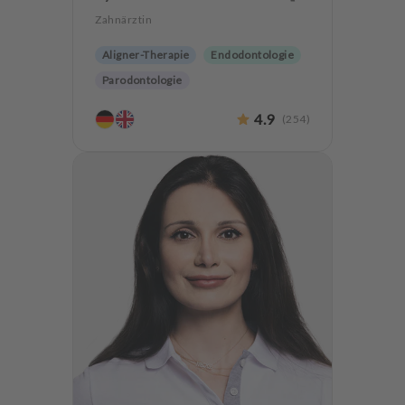
Zahnärztin
Aligner-Therapie
Endodontologie
Parodontologie
Ästhetische Zahnheilkunde
4.9
(
254
)
Hochwertiger Zahnersatz