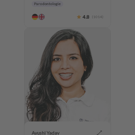
Parodontologie
Ästhetische Zahnheilkunde
4.8
(
1014
)
Ayushi Yadav