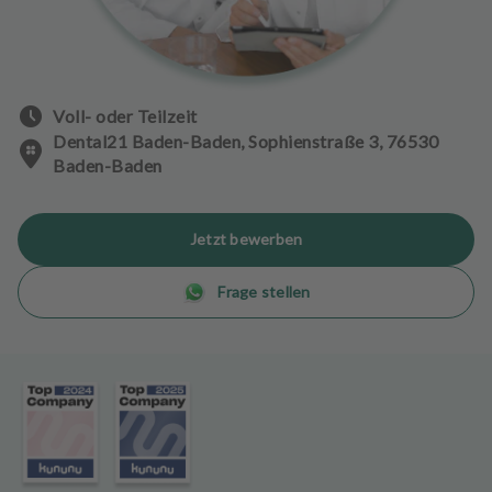
n
d
l
u
n
Voll- oder Teilzeit
g
Dental21 Baden-Baden, Sophienstraße 3, 76530
e
Baden-Baden
n
T
Jetzt bewerben
e
a
Frage stellen
m
J
o
b
s
A